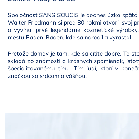
Spoločnosť SANS SOUCIS je dodnes úzko spätá s
Walter Friedmann si pred 80 rokmi otvoril svoj
a vyvinul prvé legendárne kozmetické výrobk
mestu Baden-Baden, kde sa narodil a vyrastal.
Pretože domov je tam, kde sa cítite dobre. To ste
skladá zo známosti a krásnych spomienok, isto
špecializovanému tímu. Tím ľudí, ktorí v kon
značkou so srdcom a vášňou.