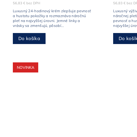
56,83 € bez DPH
56,83 € bez D
Luxusný 24-hodinový krém zlepšuje pevnosť
Luxusný výži
a hustotu pokožky a rozmaznáva náročnú
náročnej pleti
pleť na najvyššej úrovni. Jemné linky a
pevnosť a hu
vrásky sa zmenšujú, pôsobí...
najvyššej úro
Do košíka
Do koší
NOVINKA