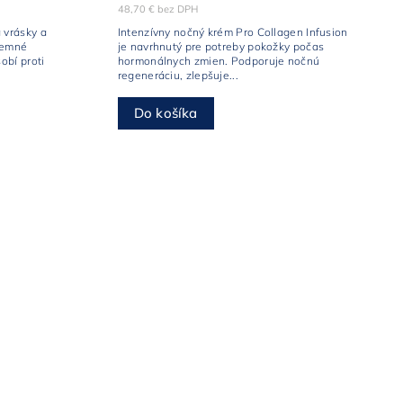
48,70 € bez DPH
 vrásky a
Intenzívny nočný krém Pro Collagen Infusion
 jemné
je navrhnutý pre potreby pokožky počas
obí proti
hormonálnych zmien. Podporuje nočnú
regeneráciu, zlepšuje...
Do košíka