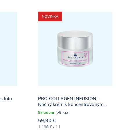
NOVINKA
 zlato
PRO COLLAGEN INFUSION -
Nočný krém s koncentrovaným
kolagénom
Skladom
(>5 ks)
59,90 €
1 198 € / 1 l