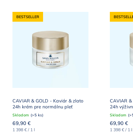
Najdrahšie
BESTSELLER
BESTSELL
Najpredávanejšie
Abecedne
CAVIAR & GOLD - Kaviár & zlato
CAVIAR & 
24h krém pre normálnu pleť
24h výživn
Skladom
(>5 ks)
Skladom
(>
69,90 €
69,90 €
1 398 € / 1 l
1 398 € / 1 l