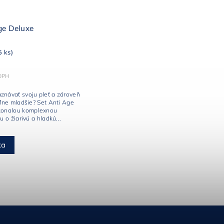
ge Deluxe
5 ks)
 DPH
znávať svoju pleť a zároveň
eľne mladšie? Set Anti Age
konalou komplexnou
u o žiarivú a hladkú...
ka