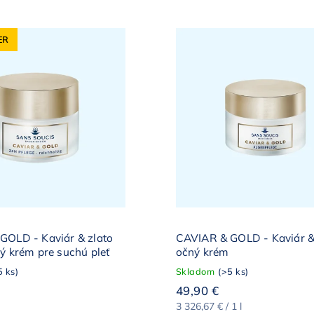
ER
GOLD - Kaviár & zlato
CAVIAR & GOLD - Kaviár &
ý krém pre suchú pleť
očný krém
5 ks)
Skladom
(>5 ks)
49,90 €
3 326,67 € / 1 l