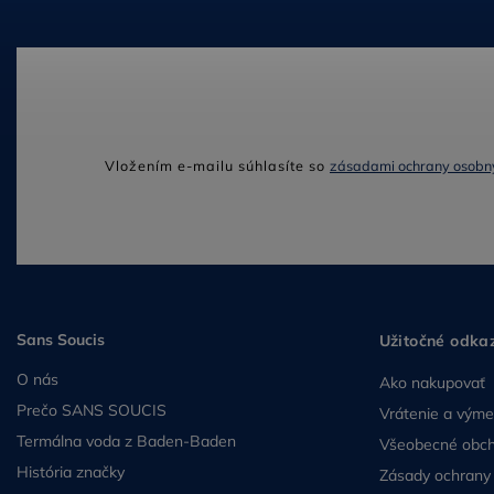
Odoberať newsletter
Vložením e-mailu súhlasíte so
zásadami ochrany osobn
Sans Soucis
Užitočné odka
O nás
Ako nakupovať
Prečo SANS SOUCIS
Vrátenie a vým
Termálna voda z Baden-Baden
Všeobecné obc
História značky
Zásady ochrany