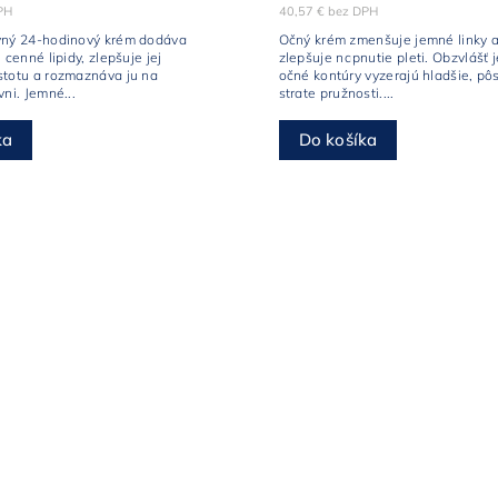
PH
40,57 € bez DPH
vný 24-hodinový krém dodáva
Očný krém zmenšuje jemné linky a
 cenné lipidy, zlepšuje jej
zlepšuje napnutie pleti. Obzvlášť
stotu a rozmaznáva ju na
očné kontúry vyzerajú hladšie, pôs
vni. Jemné...
strate pružnosti....
ka
Do košíka