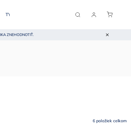
TYP PLETI
BLOG O KOZMETIKE
KONTAKT
IKA ZNEHODNOTIŤ.
6
položiek celkom