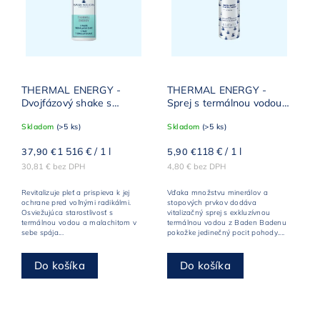
THERMAL ENERGY -
THERMAL ENERGY -
Dvojfázový shake s
Sprej s termálnou vodou z
termálnou vodou
Baden-Badenu
Skladom
(>5 ks)
Skladom
(>5 ks)
1 516 € / 1 l
118 € / 1 l
37,90 €
5,90 €
30,81 € bez DPH
4,80 € bez DPH
Revitalizuje pleť a prispieva k jej
Vďaka množstvu minerálov a
ochrane pred voľnými radikálmi.
stopových prvkov dodáva
Osviežujúca starostlivosť s
vitalizačný sprej s exkluzívnou
termálnou vodou a malachitom v
termálnou vodou z Baden Badenu
sebe spája...
pokožke jedinečný pocit pohody....
Do košíka
Do košíka