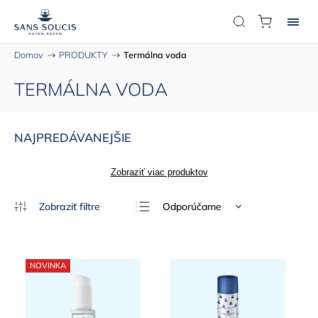
Domov
/
PRODUKTY
/
Termálna voda
TERMÁLNA VODA
NAJPREDÁVANEJŠIE
Zobraziť viac produktov
Odporúčame
Najlacnejšie
Najdrahšie
NOVINKA
Najpredávanejšie
Abecedne