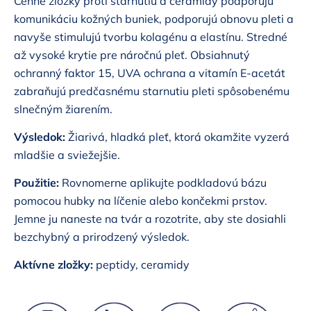
Cenné zložky proti starnutiu a ceramidy podporujú
komunikáciu kožných buniek, podporujú obnovu pleti a
navyše stimulujú tvorbu kolagénu a elastínu. Stredné
až vysoké krytie pre náročnú pleť. Obsiahnutý
ochranný faktor 15, UVA ochrana a vitamín E-acetát
zabraňujú predčasnému starnutiu pleti spôsobenému
slnečným žiarením.
Výsledok:
Žiarivá, hladká pleť, ktorá okamžite vyzerá
mladšie a sviežejšie.
Použitie:
Rovnomerne aplikujte podkladovú bázu
pomocou hubky na líčenie alebo končekmi prstov.
Jemne ju naneste na tvár a rozotrite, aby ste dosiahli
bezchybný a prirodzený výsledok.
Aktívne zložky:
peptidy, ceramidy