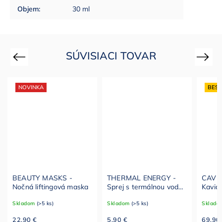
Objem
:
30 ml
SÚVISIACI TOVAR
Previous
Next
NOVINKA
BEST
BEAUTY MASKS -
THERMAL ENERGY -
CAVIA
Nočná liftingová maska
Sprej s termálnou vodou
Kaviár
z Baden-Badenu
pre n
Skladom
(>5 ks)
Skladom
(>5 ks)
Sklado
22,90 €
5,90 €
69,90