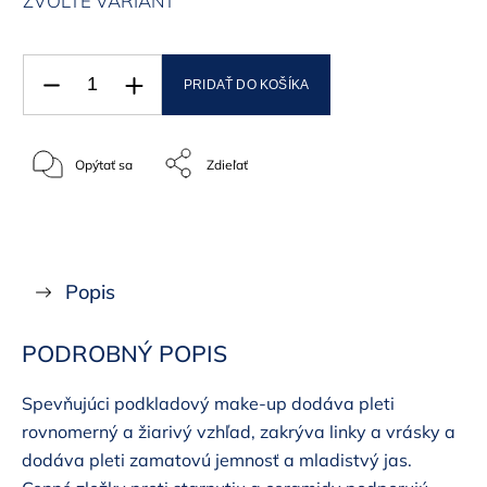
ZVOĽTE VARIANT
PRIDAŤ DO KOŠÍKA
Opýtať sa
Zdieľať
Popis
PODROBNÝ POPIS
Spevňujúci podkladový make-up dodáva pleti
rovnomerný a žiarivý vzhľad, zakrýva linky a vrásky a
dodáva pleti zamatovú jemnosť a mladistvý jas.