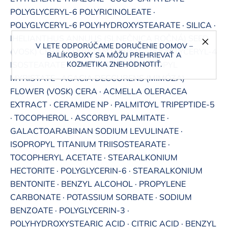
POLYGLYCERYL-6 POLYRICINOLEATE ·
POLYGLYCERYL-6 POLYHYDROXYSTEARATE · SILICA ·
IHELIANTHUS ANNUUS (SLNEČNICA ROČNÁ) SEED
V LETE ODPORÚČAME DORUČENIE DOMOV –
(VOSK) CERA · SORBITAN OLIVATE · POLYGLYCERYL-4
BALÍKOBOXY SA MÔŽU PREHRIEVAŤ A
ISOSTEARATE · DIMETHICONE · ISOPROPYL
KOZMETIKA ZNEHODNOTIŤ.
MYRISTATE · ACACIA DECCURENS (MIMÓZA)
FLOWER (VOSK) CERA · ACMELLA OLERACEA
EXTRACT · CERAMIDE NP · PALMITOYL TRIPEPTIDE-5
· TOCOPHEROL · ASCORBYL PALMITATE ·
GALACTOARABINAN SODIUM LEVULINATE ·
ISOPROPYL TITANIUM TRIISOSTEARATE ·
TOCOPHERYL ACETATE · STEARALKONIUM
HECTORITE · POLYGLYCERIN-6 · STEARALKONIUM
BENTONITE · BENZYL ALCOHOL · PROPYLENE
CARBONATE · POTASSIUM SORBATE · SODIUM
BENZOATE · POLYGLYCERIN-3 ·
POLYHYDROXYSTEARIC ACID · CITRIC ACID · BENZYL