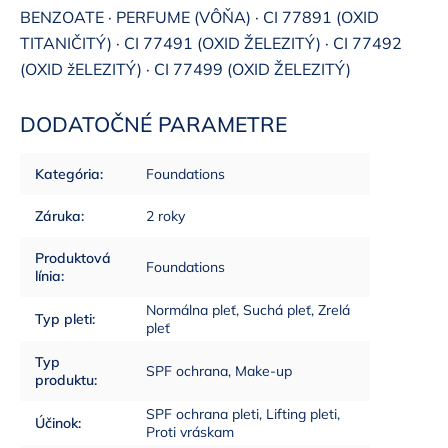
BENZOATE · PERFUME (VÔŇA) · CI 77891 (OXID
TITANIČITÝ) · CI 77491 (OXID ŽELEZITÝ) · CI 77492
(OXID žELEZITÝ) · CI 77499 (OXID ŽELEZITÝ)
DODATOČNÉ PARAMETRE
Kategória
:
Foundations
Záruka
:
2 roky
Produktová
Foundations
línia
:
Normálna pleť, Suchá pleť, Zrelá
Typ pleti
:
pleť
Typ
SPF ochrana, Make-up
produktu
:
SPF ochrana pleti, Lifting pleti,
Účinok
:
Proti vráskam