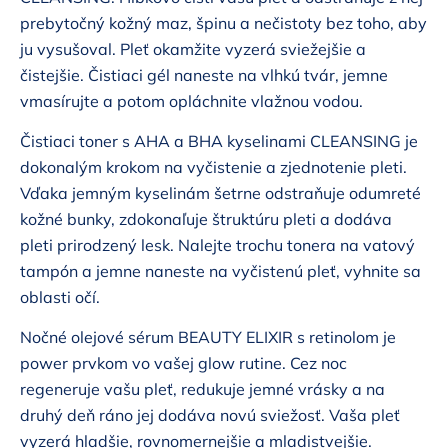
prebytočný kožný maz, špinu a nečistoty bez toho, aby
ju vysušoval. Pleť okamžite vyzerá sviežejšie a
čistejšie. Čistiaci gél naneste na vlhkú tvár, jemne
vmasírujte a potom opláchnite vlažnou vodou.
Čistiaci toner s AHA a BHA kyselinami CLEANSING je
dokonalým krokom na vyčistenie a zjednotenie pleti.
Vďaka jemným kyselinám šetrne odstraňuje odumreté
kožné bunky, zdokonaľuje štruktúru pleti a dodáva
pleti prirodzený lesk. Nalejte trochu tonera na vatový
tampón a jemne naneste na vyčistenú pleť, vyhnite sa
oblasti očí.
Nočné olejové sérum BEAUTY ELIXIR s retinolom je
power prvkom vo vašej glow rutine. Cez noc
regeneruje vašu pleť, redukuje jemné vrásky a na
druhý deň ráno jej dodáva novú sviežosť. Vaša pleť
vyzerá hladšie, rovnomernejšie a mladistvejšie.