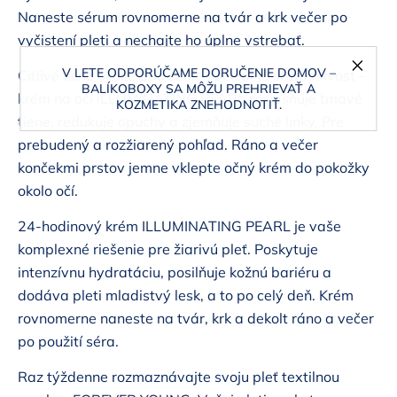
Naneste sérum rovnomerne na tvár a krk večer po
vyčistení pleti a nechajte ho úplne vstrebať.
V LETE ODPORÚČAME DORUČENIE DOMOV –
Citlivé očné okolie potrebuje špeciálnu starostlivosť –
BALÍKOBOXY SA MÔŽU PREHRIEVAŤ A
krém na oči ILLUMINATING PEARL rozjasňuje tmavé
KOZMETIKA ZNEHODNOTIŤ.
tiene, redukuje opuchy a zjemňuje suché linky. Pre
prebudený a rozžiarený pohľad. Ráno a večer
končekmi prstov jemne vklepte očný krém do pokožky
okolo očí.
24-hodinový krém ILLUMINATING PEARL je vaše
komplexné riešenie pre žiarivú pleť. Poskytuje
intenzívnu hydratáciu, posilňuje kožnú bariéru a
dodáva pleti mladistvý lesk, a to po celý deň. Krém
rovnomerne naneste na tvár, krk a dekolt ráno a večer
po použití séra.
Raz týždenne rozmaznávajte svoju pleť textilnou