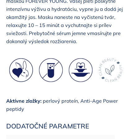
maskou FOREVER YOUNG. Vašej pleti poskytne
intenzívnu výživu a hydratáciu, vypne ju a dodá jej
okamžitý jas. Masku naneste na vyčistenú tvár,
relaxujte 10 – 15 minút a vychutnajte si prílev
sviežosti. Prebytočné sérum jemne vmasírujte pre
dokonalý výsledok rozžiarenia.
Aktívne zložky:
perlový proteín, Anti-Age Power
peptidy
DODATOČNÉ PARAMETRE