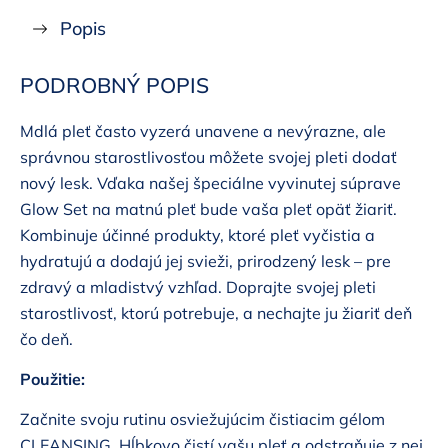
Popis
PODROBNÝ POPIS
Mdlá pleť často vyzerá unavene a nevýrazne, ale
správnou starostlivosťou môžete svojej pleti dodať
nový lesk. Vďaka našej špeciálne vyvinutej súprave
Glow Set na matnú pleť bude vaša pleť opäť žiariť.
Kombinuje účinné produkty, ktoré pleť vyčistia a
hydratujú a dodajú jej svieži, prirodzený lesk – pre
zdravý a mladistvý vzhľad. Doprajte svojej pleti
starostlivosť, ktorú potrebuje, a nechajte ju žiariť deň
čo deň.
Použitie:
Začnite svoju rutinu osviežujúcim čistiacim gélom
CLEANSING. Hĺbkovo čistí vašu pleť a odstraňuje z nej