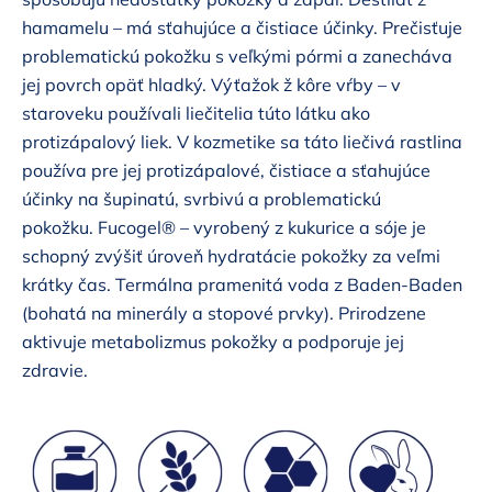
hamamelu – má sťahujúce a čistiace účinky. Prečisťuje
problematickú pokožku s veľkými pórmi a zanecháva
jej povrch opäť hladký. Výťažok ž kôre vŕby –
v
staroveku používali liečitelia túto látku ako
protizápalový liek. V kozmetike sa táto liečivá rastlina
používa pre jej protizápalové, čistiace a sťahujúce
účinky na šupinatú, svrbivú a problematickú
pokožku.
Fucogel® –
vyrobený z kukurice a sóje je
schopný zvýšiť úroveň hydratácie pokožky za veľmi
krátky čas. Termálna pramenitá voda z Baden-Baden
(bohatá na minerály a stopové prvky). Prirodzene
aktivuje metabolizmus pokožky a podporuje jej
zdravie.