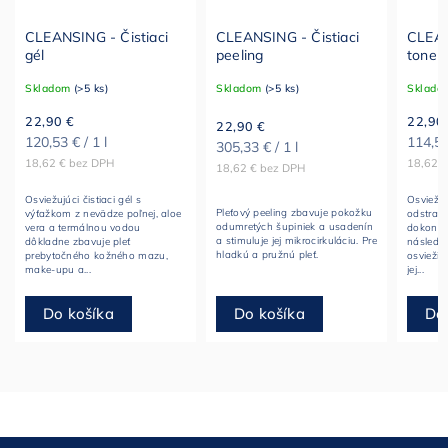
CLEANSING - Čistiaci
CLEANSING - Čistiaci
CLEAN
gél
peeling
toner 
Skladom
(>5 ks)
Skladom
(>5 ks)
Sklado
22,90 €
22,90
22,90 €
120,53 € / 1 l
114,50 
305,33 € / 1 l
18,62 € bez DPH
18,62 
18,62 € bez DPH
Osviežujúci čistiaci gél s
Osviežu
Pleťový peeling zbavuje pokožku
výťažkom z nevädze poľnej, aloe
odstraňu
odumretých šupiniek a usadenín
vera a termálnou vodou
dokonale
a stimuluje jej mikrocirkuláciu. Pre
dôkladne zbavuje pleť
následnú
hladkú a pružnú pleť.
prebytočného kožného mazu,
osvieži 
make-upu a...
jej...
Do košíka
Do
Do košíka