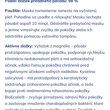
Podiel zložiek prírodného pôvodu: 98 %
Použitie:
Masku rovnomerne naneste na vyčistenú
pleť. Pohodlne sa usaďte a relaxujte! Masku nechajte
pôsobiť aspoň 10 minút. Odstráňte prebytočnú masku
a jemne vmasírujte zvyšky do pokožky alebo ich
odstráňte pomocou vatového tampónu.
Aktívne zložky:
Výťažok z magnólie – pôsobí
protizápalovo, upokojuje pokožku, podporuje rýchlejšiu
elimináciu nedokonalostí pleti a má antioxidačný
účinok, vďaka čomu je pokožka chránená pred
negatívnymi účinkami voľných radikálov. Kyselina
salicylová – má protizápalový a keratolytický
(odstraňuje zrohovatenú pokožku) účinok, a teda
bojuje proti nadmernému rohovateniu pokožky.
BioEcolia® – zvyšuje prirodzenú, zdravú flóru pokožky
a zastavuje množenie choroboplodných baktérií, ktoré
spôsobujú nedostatky pokožky a zápal. Destilát z