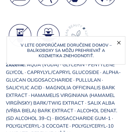
V LETE ODPORÚČAME DORUČENIE DOMOV –
BALÍKOBOXY SA MÔŽU PREHRIEVAŤ A
KOZMETIKA ZNEHODNOTIŤ.
Zloženie:
AQUA (VODA) · GLYCERIN · PENTYLENE
GLYCOL · CAPRYLYL/CAPRYL GLUCOSIDE · ALPHA-
GLUCAN OLIGOSACCHARIDE · PULLULAN ·
SALICYLIC ACID · MAGNOLIA OFFICINALIS BARK
EXTRACT · HAMAMELIS VIRGINIANA (HAMAMEL
VIRGÍNSKY) BARK/TWIG EXTRACT · SALIX ALBA
(VŔBA BIELA) BARK EXTRACT · ALCOHOL DENAT.
(SD ALCOHOL 39-C) · BIOSACCHARIDE GUM-1 ·
POLYGLYCERYL-3 COCOATE · POLYGLYCERYL-10