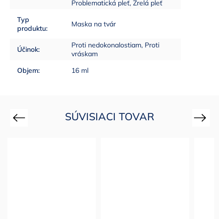
Problematická pleť, Zrelá pleť
Typ
Maska na tvár
produktu
:
Proti nedokonalostiam, Proti
Účinok
:
vráskam
Objem
:
16 ml
SÚVISIACI TOVAR
Previous
Next