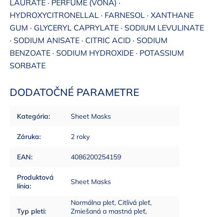
LAURATE · PERFUME (VÔŇA) ·
HYDROXYCITRONELLAL · FARNESOL · XANTHANE
GUM · GLYCERYL CAPRYLATE · SODIUM LEVULINATE
· SODIUM ANISATE · CITRIC ACID · SODIUM
BENZOATE · SODIUM HYDROXIDE · POTASSIUM
SORBATE
DODATOČNÉ PARAMETRE
Kategória
:
Sheet Masks
Záruka
:
2 roky
EAN
:
4086200254159
Produktová
Sheet Masks
línia
:
Normálna pleť, Citlivá pleť,
Typ pleti
:
Zmiešaná a mastná pleť,