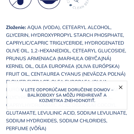
Zloženie:
AQUA (VODA), CETEARYL ALCOHOL,
GLYCERIN, HYDROXYPROPYL STARCH PHOSPHATE,
CAPRYLIC/CAPRIC TRIGLYCERIDE, HYDROGENATED
OLIVE OIL, 1,2-HEXANEDIOL, CETEARYL GLUCOSIDE,
PRUNUS ARMENIACA (MARHUĽA OBYČAJNÁ)
KERNEL OIL, OLEA EUROPAEA (OLIVA EURÓPSKA)
FRUIT OIL, CENTAUREA CYANUS (
NEVÄDZA POĽNÁ
)
FLOWER EXTRACT, OLEA EUROPAEA (OLIVA
EURÓPSKA) OIL UNSAPONIFIABLES, AMMONIUM
V LETE ODPORÚČAME DORUČENIE DOMOV –
BALÍKOBOXY SA MÔŽU PREHRIEVAŤ A
GLYCYRRHIZATE, PANTHENOL, PROPANEDIOL,
KOZMETIKA ZNEHODNOTIŤ.
CAPRYLHYDROXAMIC ACID, DISODIUM COCOYL
GLUTAMATE, LEVULINIC ACID, SODIUM LEVULINATE,
SODIUM HYDROXIDES, SODIUM CHLORIDES,
PERFUME (
VÔŇA
)