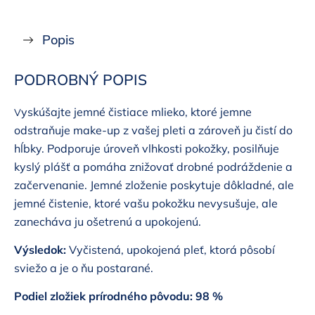
Popis
PODROBNÝ POPIS
yskúšajte jemné čistiace mlieko, ktoré jemne
V
odstraňuje make-up z vašej pleti a zároveň ju čistí do
hĺbky. Podporuje úroveň vlhkosti pokožky, posilňuje
kyslý plášť a pomáha znižovať drobné podráždenie a
začervenanie. Jemné zloženie poskytuje dôkladné, ale
jemné čistenie, ktoré vašu pokožku nevysušuje, ale
zanecháva ju ošetrenú a upokojenú.
Výsledok:
Vyčistená, upokojená pleť, ktorá pôsobí
sviežo a je o ňu postarané.
Podiel zložiek prírodného pôvodu: 98 %