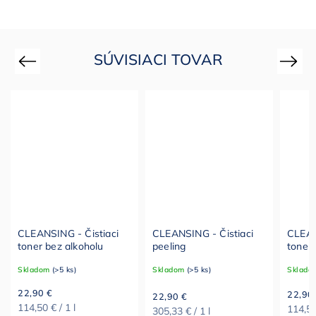
SÚVISIACI TOVAR
Previous
Next
CLEANSING - Čistiaci
CLEANSING - Čistiaci
CLEAN
toner bez alkoholu
peeling
toner
kyseli
Skladom
(>5 ks)
Skladom
(>5 ks)
Sklado
22,90 €
22,90
22,90 €
114,50 € / 1 l
114,50 
305,33 € / 1 l