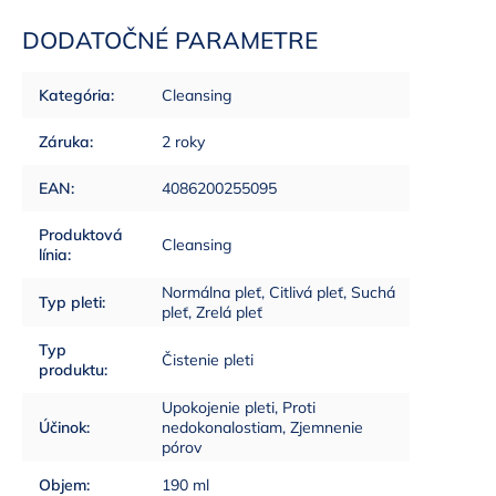
DODATOČNÉ PARAMETRE
Kategória
:
Cleansing
Záruka
:
2 roky
EAN
:
4086200255095
Produktová
Cleansing
línia
:
Normálna pleť, Citlivá pleť, Suchá
Typ pleti
:
pleť, Zrelá pleť
Typ
Čistenie pleti
produktu
:
Upokojenie pleti, Proti
Účinok
:
nedokonalostiam, Zjemnenie
pórov
Objem
:
190 ml